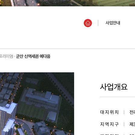
사업안내
프리미엄 -
군산 신역세권 예다음