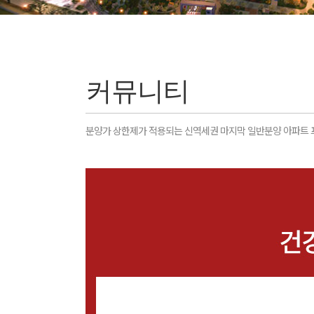
커뮤니티
분양가 상한제가 적용되는 신역세권 마지막 일반분양 아파트 